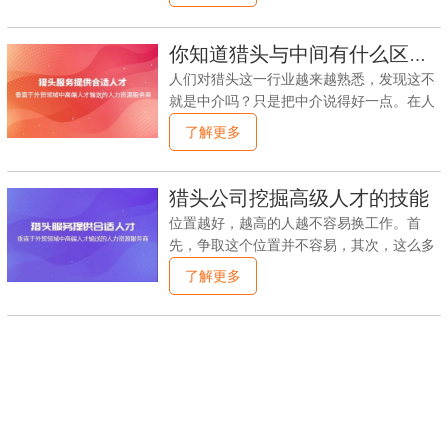
人数和资源上并不占主导地位。因此，只有
见，几个空缺职位出现了。由于业绩压力，
专注于某一领域，专注、深入、专业，才能
店长今天提出了招聘需求，希望明天得到满
充分发挥小团队的优势，进而扩大到周边领
你知道猎头与中间有什么区别吗？
足。招聘人员全年处于消防状态，招聘工作
域。一个好的团队应该专注于一个领域的团
几乎没有计划，招聘效率低，资源浪费严
人们对猎头这一行业越来越熟悉，发现这不
块化列表，并做好每个列表；失败的团队是
重。2.前瞻性不足归根结底，招聘人才仍然
就是中介吗？只是把中介说得好一点。在人
在世界各地找到可以做的清单，不管它是否
服务于企业的整体战略。
们的视野中，甚至在中介从业者眼里，中介
了解更多
好，都可以做到。这样，即使做了单子，也
这个名字都是一个很贬低的意思，有点讨
会因为质量不高，收益不多而得不偿失。猎
厌。就像房地产一样。.全国各地的人才市
头要清楚，一个10万单和十个1万单的区
场.还有其他中介行为。这些中介乱收费。.
猎头公司挖掘高级人才的技能
别。猎头重要的资源是人才资源，所以猎头
不作为行为.给大众留下了很不好的印象，大
要记住每一份优秀的简历。一个人才不适合
位置越好，越高的人越不容易换工作。首
多数人都很排斥中介这一点。所以作为猎
现在的职位并不意味着将来不适合。
先，争取这个位置并不容易，其次，这么多
头，我们经常听到别人说你的猎头不是中介
年来，我对公司有感情。真的很难让别人离
了解更多
吗？严格来说，猎头也可以说是中介，应该
开他们一直生活的地方。接下来，我们将整
是中介的一部分，因为猎头属于中介的范
理出挖掘高层次人才的方法。一，信任高管
围。但是中介范围太广，甚至很多服务企业
们非常谨慎地跳槽。突然，一些猎头公司要
都属于中介。一般来说，中介是指两极之间
求他跳槽，大多数人会拒绝。猎头需要在短
的日常联系在不同事物或同一事物之间的环
的时间内克服双方的距离感和陌生感，在很
节。按照这一逻辑，猎头作为一个独立于公
短的时间内与高管建立深厚的信任关系。具
司平台和职业经理人的第三方，
体做法见人见智。有的猎头喜欢和高管谈管
理，有的喜欢谈行业，有的喜欢谈圈内的话