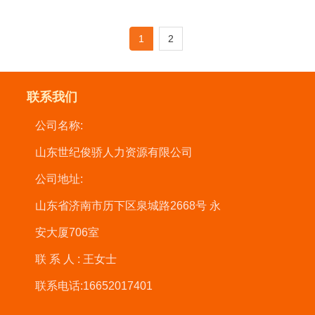
题，有的通过朋友介绍，通过自己掌握的高
层人脉赢得别人的信任。在这个过程中，我
1
2
们需要注意保密。如果候选人的公司知道你
所有的工作都将归零。同时，高管本人对猎
头的印象也会很差。在做猎头之前
联系我们
公司名称:
山东世纪俊骄人力资源有限公司
公司地址:
山东省济南市历下区泉城路2668号 永
安大厦706室
联系人:
王女士
联系电话:
16652017401