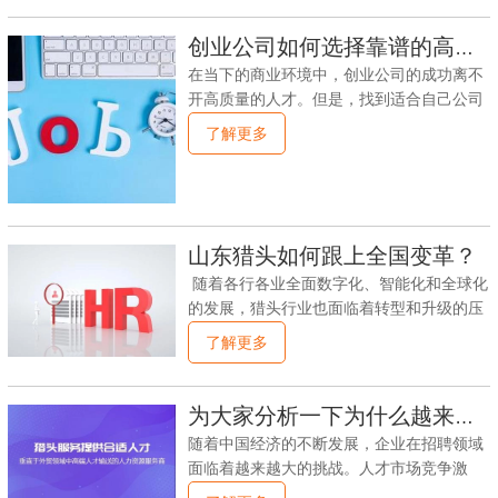
东省内猎头服务行业急需以下改革。一、行
作。另外，客户应该检查猎头公司的法律和
业准入门槛当前，山东省内猎头服务行业准
创业公司如何选择靠谱的高级人才猎头公司？
注册证件是否齐全，以保障自己的利益。其
入门槛比较低。只需简单的注册即可成立猎
次，客户需要了解猎头公司的服务内容和能
在当下的商业环境中，创业公司的成功离不
头公司，导致市场竞争激烈，行业乱象丛
力。客户在选择猎头公司时，应该注意了解
开高质量的人才。但是，找到适合自己公司
生。为了保证市场的品质和健康发展，猎头
猎头公司的服务内容和能力。
需求，又能够胜任该职位的人才，对于创业
了解更多
服务行业需要加强准入门槛的管理。可以参
公司而言却有着很大的挑战。毕竟，公司在
考其他地区实施的政策，比如设置资本金要
初始阶段通常需要一个能够立即投入的团
求、加强相关资格证书的监管等，严格筛选
队，而这对于许多创业公司来说是一项艰巨
优秀企业进入市场，有效整合资源，提高猎
的任务。因此，人才猎头公司的出现为创业
头服务的质量和水平。二、服务质量监管随
公司提供了一个极为重要的帮助。但是，如
山东猎头如何跟上全国变革？
着猎头服务业务的不断发展，市场竞争日趋
何选择合适的人才猎头公司，这又是一个需
激烈，
随着各行各业全面数字化、智能化和全球化
要花费些时间来仔细考虑和规划的问题。下
的发展，猎头行业也面临着转型和升级的压
面，我将分享一些关于如何选择合适人才猎
力。作为全国经济的重要地区，山东省的猎
了解更多
头公司的建议。一，需要考虑人才猎头公司
头行业应该如何跟上全国变革呢？一、提升
的专业领域是否符合自己的需求。在寻找人
数字化能力数字化是时代的标志，猎头企业
才猎头公司之前，创业公司需要先了解自己
在数字化方面的优劣直接影响着企业的竞争
为大家分析一下为什么越来越多企业选择山东猎头公司
的需求，并且选择一个专业匹配的猎头公
力。在数字化方面，山东的猎头企业应提升
司。例如，
随着中国经济的不断发展，企业在招聘领域
数字化能力，通过信息科技手段提高自身效
面临着越来越大的挑战。人才市场竞争激
率和服务水平。猎头行业的挑战不仅仅是招
烈，传统的招聘模式已经不能满足企业的需