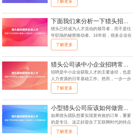
了解更多
聘人员的数量和素质，更包括利用各种大数
求。在这种情况下，越来越多的企业转向猎
据、AI等前沿技术，深入挖掘客户需求，精
头公司寻求解决方案。尤其是在山东，猎头
准匹配供需双方。二、建立业界联盟山东猎
公司的需求越来越大。下面本文就为大家分
下面我们来分析一下猎头招聘和传统招聘的比较优势。
头企业可以与全国的猎头企业建立合作，目
析一下为什么越来越多企业选择山东猎头公
的是共同共享信息资源，推动行业合理的职
猎头已经成为人才流动的领导者，而不是往
司。一、优质的职业经验猎头公司一般是由
位委托，协同人才盘活，并建立并完善管理
年职场的秘密推动者。16年前，很多企业在
职业经验丰富的专业人士组成，这些人在人
制度和标准化的流程。
开始使用猎头的时候都是抱着试一试的心
了解更多
才招聘方面经验丰富，具有对市场趋势、行
态，不断决定开始使用猎头服务能给自己带
业知识的深入理解，并且非常熟悉各种招聘
来多少人才优势。在人才成为企业顶级竞争
工具和技术。猎头公司一般会对任职企业的
力的当下，招聘人才的速度和质量已经成为
猎头公司谈中小企业招聘常见的六大问题
需求进行全面的分析，在满足企业需求的基
企业领导人关心的问题。那么，为什么猎头
础上结合自己在人才招聘方面的知识、经验
招聘是中小企业获取人才的主要途径，也是
能在两年内成为高端人才招聘的领导者呢？
和技能，为企业寻找到合适的人选。山东地
人力资源的日常基础工作。然而，一步一步
下面我们来分析一下猎头招聘和传统招聘的
处鲁南经济区，
收发简历已经不能满足人才市场的需求，一
了解更多
比较优势。一，猎头的招聘服务比传统招聘
些中小企业存在一些问题，导致招聘人员不
更快。猎头公司在协助企业招聘时，具有很
实用。猎头公司丰富的人才库可以帮助企业
强的招聘目的性和主动性，与提名人进行了
解决这个问题，或者没有进展。许多企业在
小型猎头公司应该如何做营销？
有针对性的一对一沟通。与传统招聘难如登
招聘中都存在以下六个问题。猎头顾问如何
天的政策不同，它在招聘速度上比企业自己
如果猎头团队想要实现更有效的订单，重要
看待“人才”1.招聘计划性差由于就业面广.转
招聘或等待他人提交简历更好。二，猎头的
的是专注。这正好迎合了互联网时代的特点
换成本不高，服务业人员流动率相对较高。
招聘服务优于传统招聘。
精细化、垂直化。与大企业相比，小团队在
了解更多
对于中小型连锁药店来说，紧急招聘更为常