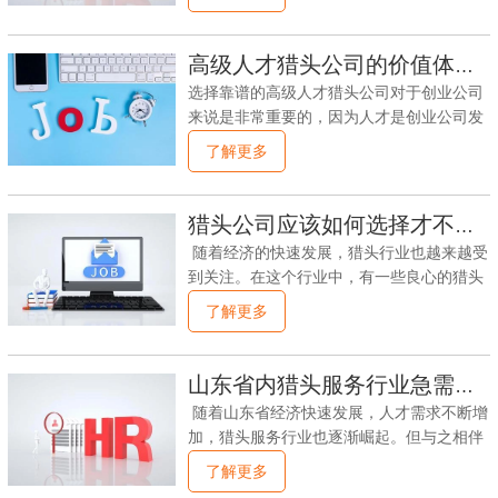
一些建议，帮助您选择适合自己的高级人才
猎头公司：了解猎头公司的背景和声誉：在
选择猎头公司之前，您应该了解他们的背景
高级人才猎头公司的价值体现在哪里？
和声誉。查看他们的官方网站，了解他们的
选择靠谱的高级人才猎头公司对于创业公司
历史和团队成员。还可以通过搜索引擎，社
来说是非常重要的，因为人才是创业公司发
交媒体和专业网站查找关于他们的评价和客
展的关键。下面是一些选择靠谱的高级人才
了解更多
户的反馈。选择有良好声誉和丰富经验的猎
猎头公司的建议。首先，创业公司可以通过
头公司将提高您找到合适人才的机会。了解
以下途径获取高级人才猎头公司的信息：口
他们的专业领域和行业经验：不同的猎头公
碑推荐：可以向其他创业公司、投资人、行
猎头公司应该如何选择才不会被骗？
司可能拥有不同的专业领域和行业经验。您
业专家以及同事朋友等寻求推荐。他们可以
应该选择与您公司行业相关的猎头公司，因
随着经济的快速发展，猎头行业也越来越受
分享他们与猎头公司的合作经历和评价，提
为他们更了解您所需人才的行业和特定需
到关注。在这个行业中，有一些良心的猎头
供有价值的信息和建议。行业报告和排行
求。他们会更有能力理解您的需求
公司，但也有一些不良的猎头公司存在。这
了解更多
榜：一些媒体或机构会发布行业研究报告和
些不良公司可能会采取一些不道德的手段骗
猎头公司排行榜，创业公司可以通过研究报
取客户的信任和金钱，因此客户需要谨慎选
告和排行榜了解不同公司的优势和特点，选
择猎头公司以避免被骗。首先，客户需要了
山东省内猎头服务行业急需哪些改革？
择适合自己的猎头公司。社交媒体和专业平
解猎头公司的背景和信誉。在选择猎头公司
台：在LinkedIn、人才招聘平台和创业社区
随着山东省经济快速发展，人才需求不断增
之前，客户应该首先了解猎头公司的背景和
等专业平台上搜索和关注猎头公司，了解它
加，猎头服务行业也逐渐崛起。但与之相伴
信誉。他们可以通过互联网搜索和咨询其他
们的专业背景、
随的，是猎头服务行业存在的一系列问题。
了解更多
客户来了解猎头公司的信誉。如果猎头公司
为了更好的推动猎头行业持续健康发展，山
的信誉良好，客户就可以放心地与他们合