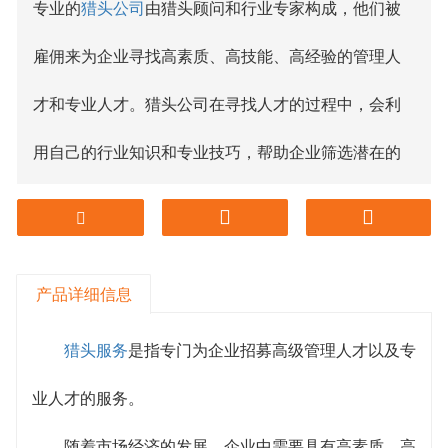
专业的
猎头公司
由猎头顾问和行业专家构成，他们被
雇佣来为企业寻找高素质、高技能、高经验的管理人
才和专业人才。猎头公司在寻找人才的过程中，会利
用自己的行业知识和专业技巧，帮助企业筛选潜在的
候选人，同时帮助企业在人才竞争激烈的市场中保持
竞争力。
产品详细信息
猎头公司在招募人才的过程中，需要具备以下能力：
熟悉行业：猎头公司需要熟悉客户企业所在的行业，
猎头服务
是指专门为企业招募高级管理人才以及专
了解这个行业的工作环境、市场竞争以及该行业的新
业人才的服务。
发展趋势。只有这样，猎头公司才能针对企业的特定
随着市场经济的发展，企业中需要具有高素质、高